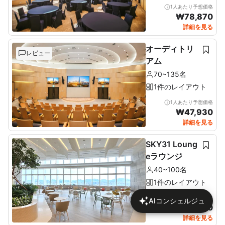
1人あたり予想価格
₩
78,870
詳細を見る
オーディトリ
レビュー
アム
70~135名
1件のレイアウト
1人あたり予想価格
₩
47,930
詳細を見る
SKY31 Loung
eラウンジ
40~100名
1件のレイアウト
1人あたり予想価格
AIコンシェルジュ
₩
18,260
詳細を見る