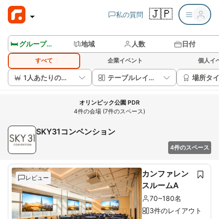
🇯🇵
私の質問
🛏️ グループルームを見る
地域
人数
日付
すべて
企業イベント
個人イ
1人あたりの価格
テーブルレイアウト
場所タ
オリンピック公園 PDR
4件の会場 (7件のスペース)
SKY31コンベンション
4件のスペース
カンファレン
レビュー
スルームA
70~180名
3件のレイアウト