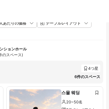
1人あたりの価格
テーブルレイアウト
ベンションホール
2件のスペース)
4つ星
6件のスペース
스몰 웨딩
20~50名