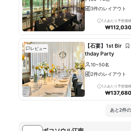
3件のレイアウト
1人あたり予想価
₩
112,03
【石宴】1st Bir
レビュー
thday Party
10~50名
2件のレイアウト
1人あたり予想価
₩
137,68
あと2件
ボコソウル江南