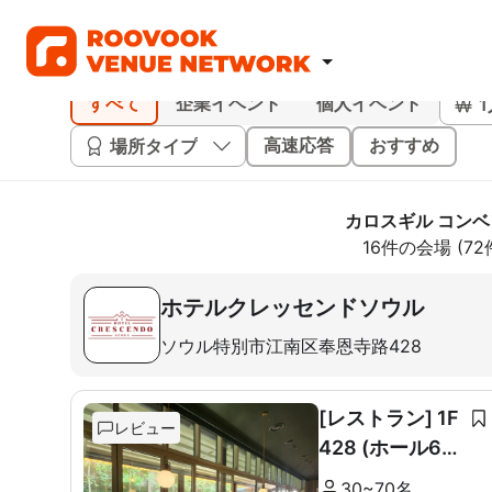
すべて
企業イベント
個人イベント
場所タイプ
高速応答
おすすめ
カロスギル コン
16件の会場 (7
ホテルクレッセンドソウル
ソウル特別市江南区奉恩寺路428
[レストラン] 1F
レビュー
428 (ホール60
席+ルーム10席)
30~70名