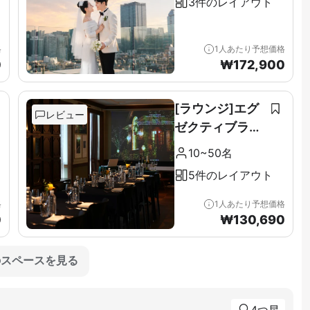
3件のレイアウト
格
1人あたり予想価格
0
₩
172,900
[ラウンジ]エグ
レビュー
ゼクティブラウ
ンジ＆テラス全
10~50名
階（11F）
5件のレイアウト
格
1人あたり予想価格
0
₩
130,690
のスペースを見る