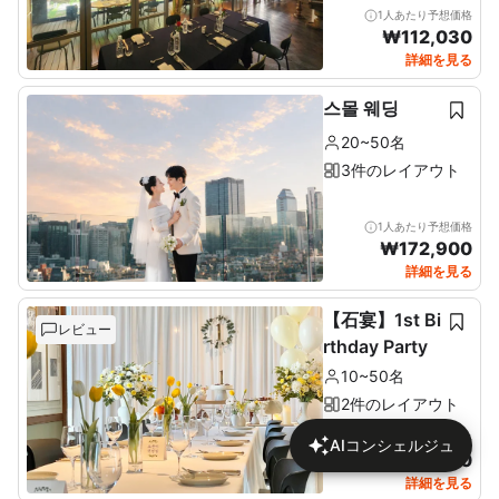
1人あたり予想価格
₩
112,030
詳細を見る
스몰 웨딩
20~50名
3件のレイアウト
1人あたり予想価格
₩
172,900
詳細を見る
【石宴】1st Bi
レビュー
rthday Party
10~50名
2件のレイアウト
1人あたり予想価格
AIコンシェルジュ
₩
137,680
詳細を見る