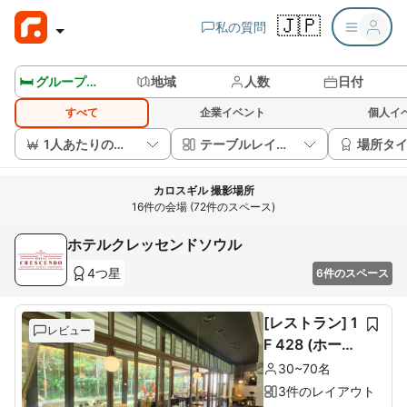
🇯🇵
私の質問
🛏️ グループルームを見る
地域
人数
日付
すべて
企業イベント
個人イ
1人あたりの価格
テーブルレイアウト
場所タ
カロスギル 撮影場所
16件の会場 (72件のスペース)
ホテルクレッセンドソウル
4つ星
6件のスペース
[レストラン] 1
レビュー
F 428 (ホール
60席+ルーム1
30~70名
0席)
3件のレイアウト