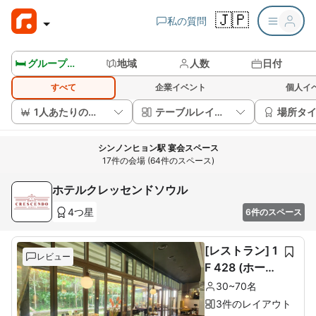
🇯🇵
私の質問
🛏️ グループルームを見る
地域
人数
日付
すべて
企業イベント
個人イ
1人あたりの価格
テーブルレイアウト
場所タ
シンノンヒョン駅 宴会スペース
17件の会場 (64件のスペース)
ホテルクレッセンドソウル
4つ星
6件のスペース
[レストラン] 1
レビュー
F 428 (ホール
60席+ルーム1
30~70名
0席)
3件のレイアウト