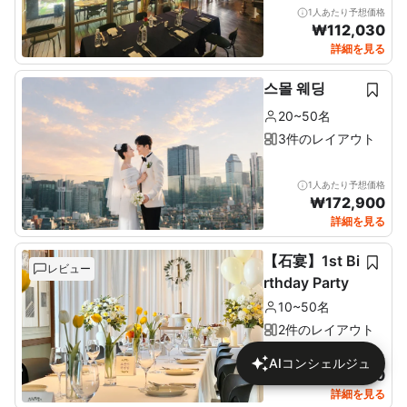
1人あたり予想価格
₩
112,030
詳細を見る
스몰 웨딩
20~50名
3件のレイアウト
1人あたり予想価格
₩
172,900
詳細を見る
【石宴】1st Bi
レビュー
rthday Party
10~50名
2件のレイアウト
1人あたり予想価格
AIコンシェルジュ
₩
137,680
詳細を見る