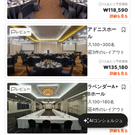
1人あたり予想価格
₩
118,590
詳細を見る
アドニスホー
レビュー
ル
100~300名
3件のレイアウト
1人あたり予想価格
₩
135,180
詳細を見る
ラベンダーA+
レビュー
Bホール
100~180名
4件のレイアウト
1人あたり予想価格
AIコンシェルジュ
₩
95,080
詳細を見る