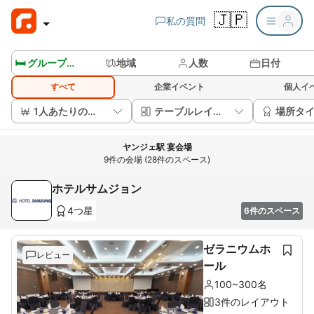
🇯🇵
私の質問
🛏️ グループルームを見る
地域
人数
日付
すべて
企業イベント
個人イ
1人あたりの価格
テーブルレイアウト
場所タ
ヤンジェ駅 宴会場
9件の会場 (28件のスペース)
ホテルサムジョン
4つ星
6件のスペース
ゼラニウムホ
レビュー
ール
100~300名
3件のレイアウト