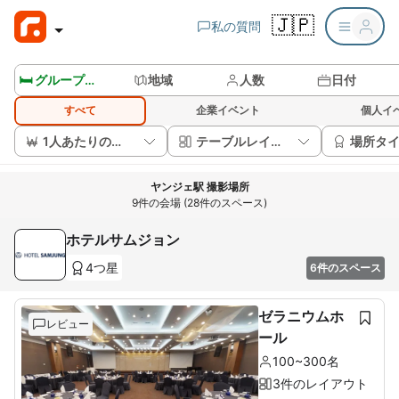
🇯🇵
私の質問
🛏️ グループルームを見る
地域
人数
日付
すべて
企業イベント
個人イ
1人あたりの価格
テーブルレイアウト
場所タ
ヤンジェ駅 撮影場所
9件の会場 (28件のスペース)
ホテルサムジョン
4つ星
6件のスペース
ゼラニウムホ
レビュー
ール
100~300名
3件のレイアウト