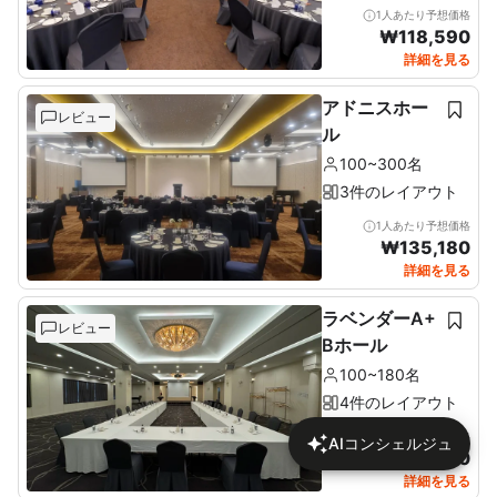
1人あたり予想価格
₩
118,590
詳細を見る
アドニスホー
レビュー
ル
100~300名
3件のレイアウト
1人あたり予想価格
₩
135,180
詳細を見る
ラベンダーA+
レビュー
Bホール
100~180名
4件のレイアウト
1人あたり予想価格
AIコンシェルジュ
₩
95,080
詳細を見る