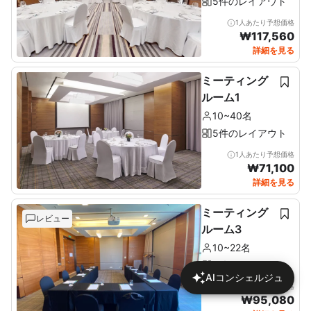
5件のレイアウト
1人あたり予想価格
₩
117,560
詳細を見る
ミーティング
ルーム1
10~40名
5件のレイアウト
1人あたり予想価格
₩
71,100
詳細を見る
ミーティング
レビュー
ルーム3
10~22名
5件のレイアウト
AIコンシェルジュ
1人あたり予想価格
₩
95,080