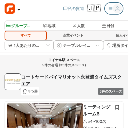
🇯🇵
私の質問
🛏️ グループルームを見る
地域
人数
日付
すべて
企業イベント
個人イ
1人あたりの価格
テーブルレイアウト
場所タ
ヨイナル駅 スペース
9件の会場 (35件のスペース)
コートヤードバイマリオット永登浦タイムズスク
エア
4つ星
5件のスペース
ミーティング
ルーム6
54~100名