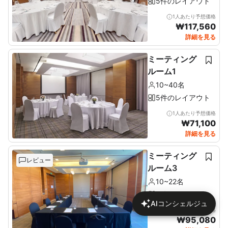
5件のレイアウト
1人あたり予想価格
₩
117,560
詳細を見る
ミーティング
ルーム1
10~40名
5件のレイアウト
1人あたり予想価格
₩
71,100
詳細を見る
ミーティング
レビュー
ルーム3
10~22名
5件のレイアウト
AIコンシェルジュ
1人あたり予想価格
₩
95,080