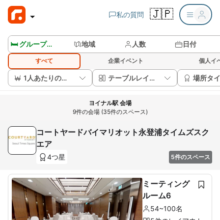
🇯🇵
私の質問
🛏️ グループルームを見る
地域
人数
日付
すべて
企業イベント
個人イ
1人あたりの価格
テーブルレイアウト
場所タ
ヨイナル駅 会場
9件の会場 (35件のスペース)
コートヤードバイマリオット永登浦タイムズスク
エア
4つ星
5件のスペース
ミーティング
ルーム6
54~100名