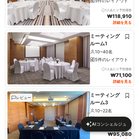
5件のレイアウト
1人あたり予想価格
₩
118,910
詳細を見る
ミーティング
ルーム1
10~40名
5件のレイアウト
1人あたり予想価格
₩
71,100
詳細を見る
ミーティング
レビュー
ルーム3
10~22名
5件のレイアウト
AIコンシェルジュ
1人あたり予想価格
₩
95,080