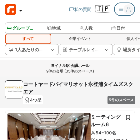
🇯🇵
私の質問
🛏️ グループルームを見る
地域
人数
日付
すべて
企業イベント
個人イ
1人あたりの価格
テーブルレイアウト
場所タ
ヨイナル駅 会議ホール
9件の会場 (35件のスペース)
コートヤードバイマリオット永登浦タイムズスク
エア
4つ星
5件のスペース
ミーティング
ルーム6
54~100名