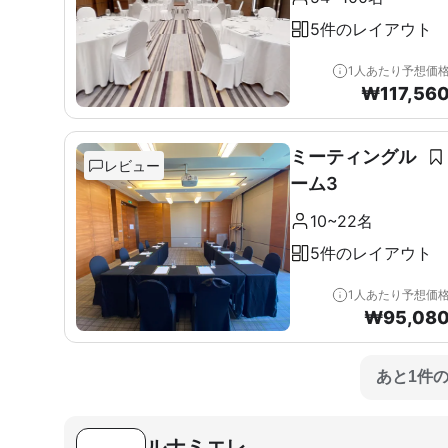
5件のレイアウト
1人あたり予想価
₩
117,56
ミーティングル
レビュー
ーム3
10~22名
5件のレイアウト
1人あたり予想価
₩
95,08
あと1件
ルナミエレ