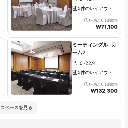
5件のレイアウト
格
1人あたり予想価格
0
₩
71,100
ミーティングル
ーム2
10~22名
5件のレイアウト
格
1人あたり予想価格
0
₩
132,300
のスペースを見る