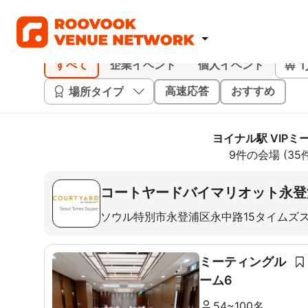
すべて
企業イベント
個人イベント
場所タイプ
高速応答
おすすめ
ヨイナル駅 VIP
9件の会場 (3
コートヤードバイマリオット永登
ソウル特別市永登浦区永中路15タイムズ
ミーティングル
ーム6
54~100名