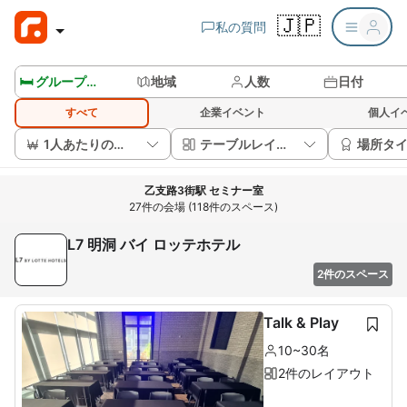
🇯🇵
私の質問
🛏️ グループルームを見る
地域
人数
日付
すべて
企業イベント
個人イ
1人あたりの価格
テーブルレイアウト
場所タ
乙支路3街駅 セミナー室
27件の会場 (118件のスペース)
L7 明洞 バイ ロッテホテル
2件のスペース
Talk & Play
10~30名
2件のレイアウト