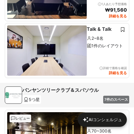
1人あたり予想価格
₩
91,560
詳細を見る
Talk & Talk
2~8名
1件のレイアウト
詳細で価格を確認
詳細を見る
バンヤンツリークラブ＆スパソウル
5つ星
7件のスペース
クリスタルボ
レビュー
AIコンシェルジュ
ールルーム
70~300名