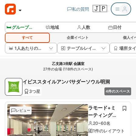
🇯🇵
私の質問
🛏️ グループルームを見る
地域
人数
日付
すべて
企業イベント
個人イ
1人あたりの価格
テーブルレイアウト
場所タ
乙支路3街駅 会議室
27件の会場 (118件のスペース)
イビススタイルアンバサダーソウル明洞
3つ星
4件のスペース
ラモード+ミ
レビュー
ーティングル
ーム
20~60名
1件のレイアウト