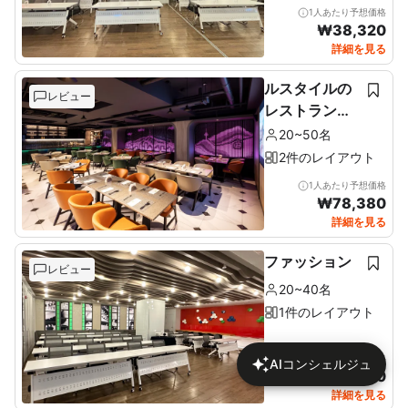
1人あたり予想価格
₩
38,320
詳細を見る
ルスタイルの
レビュー
レストラン＆
ルーフトップ
20~50名
2件のレイアウト
1人あたり予想価格
₩
78,380
詳細を見る
ファッション
レビュー
20~40名
1件のレイアウト
1人あたり予想価格
AIコンシェルジュ
₩
46,170
詳細を見る