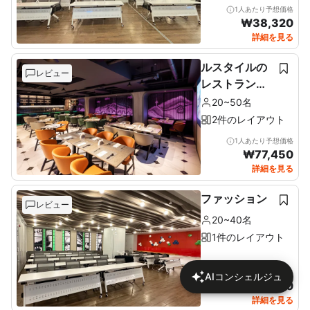
1人あたり予想価格
₩
38,320
詳細を見る
ルスタイルの
レビュー
レストラン＆
ルーフトップ
20~50名
2件のレイアウト
1人あたり予想価格
₩
77,450
詳細を見る
ファッション
レビュー
20~40名
1件のレイアウト
1人あたり予想価格
AIコンシェルジュ
₩
46,170
詳細を見る