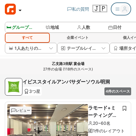
🇯🇵
私の質問
🛏️ グループルームを見る
地域
人数
日付
すべて
企業イベント
個人イ
1人あたりの価格
テーブルレイアウト
場所タ
乙支路3街駅 宴会場
27件の会場 (118件のスペース)
イビススタイルアンバサダーソウル明洞
3つ星
4件のスペース
ラモード+ミ
レビュー
ーティングル
ーム
20~60名
1件のレイアウト