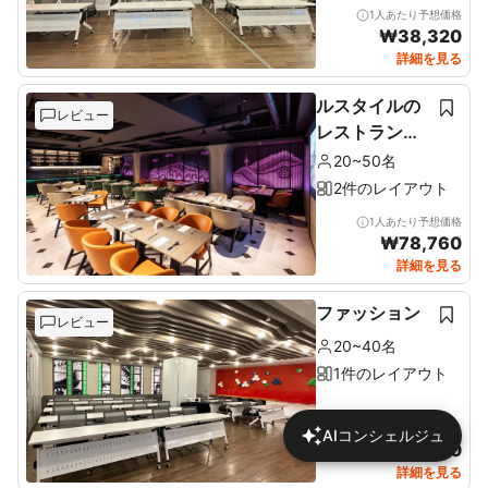
1人あたり予想価格
₩
38,320
詳細を見る
ルスタイルの
レビュー
レストラン＆
ルーフトップ
20~50名
2件のレイアウト
1人あたり予想価格
₩
78,760
詳細を見る
ファッション
レビュー
20~40名
1件のレイアウト
1人あたり予想価格
AIコンシェルジュ
₩
51,340
詳細を見る