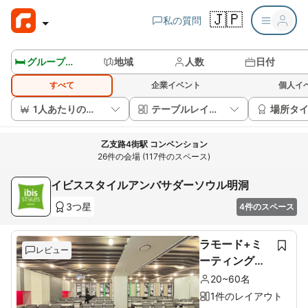
🇯🇵
私の質問
🛏️ グループルームを見る
地域
人数
日付
すべて
企業イベント
個人イ
1人あたりの価格
テーブルレイアウト
場所タ
乙支路4街駅 コンベンション
26件の会場 (117件のスペース)
イビススタイルアンバサダーソウル明洞
3つ星
4件のスペース
ラモード+ミ
レビュー
ーティングル
ーム
20~60名
1件のレイアウト