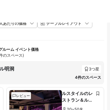
1人あたりの価格
テーブルレイアウト
グルーム イベント価格
17件のスペース)
ル明洞
3つ星
4件のスペース
ルスタイルのレ
レビュー
ストラン＆ルー
フトップ
20~50名