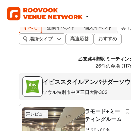
すべて
企業イベント
個人イベント
場所タイプ
高速応答
おすすめ
乙支路4街駅 ミーティン
26件の会場 (1
イビススタイルアンバサダーソウ
ソウル特別市中区三日大路302
ラモード+ミー
レビュー
ティングルーム
20~60名