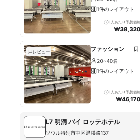
1件のレイアウト
1人あたり予想価
₩
38,32
ファッション
レビュー
20~40名
1件のレイアウト
1人あたり予想価
₩
46,17
L7 明洞 バイ ロッテホテル
ソウル特別市中区退渓路137