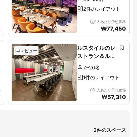
2件のレイアウト
格
1人あたり予想価格
0
₩
77,450
ルスタイルのレ
レビュー
ストラン＆ルー
フトップ
7~20名
1件のレイアウト
格
1人あたり予想価格
0
₩
57,310
2件のスペース