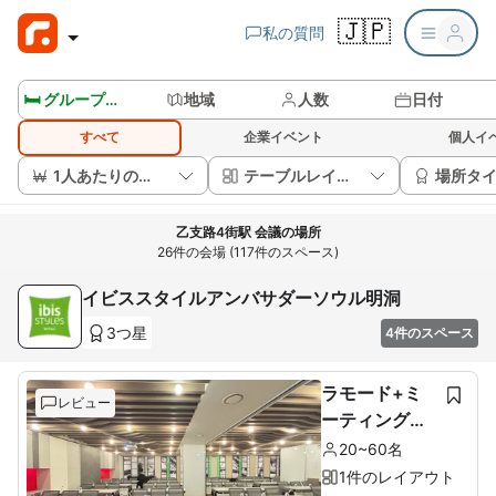
🇯🇵
私の質問
🛏️ グループルームを見る
地域
人数
日付
すべて
企業イベント
個人イ
1人あたりの価格
テーブルレイアウト
場所タ
乙支路4街駅 会議の場所
26件の会場 (117件のスペース)
イビススタイルアンバサダーソウル明洞
3つ星
4件のスペース
ラモード+ミ
レビュー
ーティングル
ーム
20~60名
1件のレイアウト