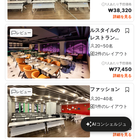
1人あたり予想価格
₩
38,320
詳細を見る
ルスタイルの
レビュー
レストラン＆
ルーフトップ
20~50名
2件のレイアウト
1人あたり予想価格
₩
77,450
詳細を見る
ファッション
レビュー
20~40名
1件のレイアウト
1人あたり予想価格
AIコンシェルジュ
₩
46,170
詳細を見る