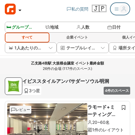
🇯🇵
私の質問
🛏️ グループルームを見る
地域
人数
日付
すべて
企業イベント
個人イ
1人あたりの価格
テーブルレイアウト
場所タ
乙支路4街駅 大規模会議室 イベント最終金額
26件の会場 (117件のスペース)
イビススタイルアンバサダーソウル明洞
3つ星
4件のスペース
ラモード+ミ
レビュー
ーティングル
ーム
20~60名
1件のレイアウト