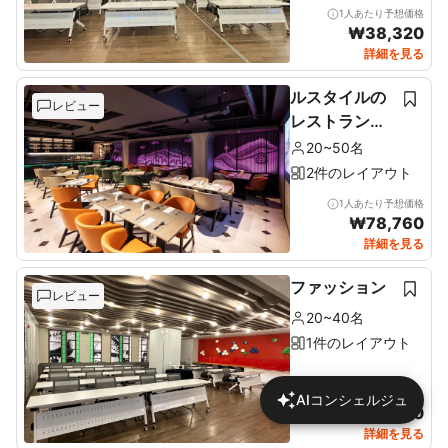
1人あたり予想価格
₩
38,320
詳細を見る
ルスタイルの
レビュー
レストラン＆
ルーフトップ
20~50名
2件のレイアウト
1人あたり予想価格
₩
78,760
詳細を見る
ファッション
レビュー
20~40名
1件のレイアウト
1人あたり予想価格
AIコンシェルジュ
₩
51,340
詳細を見る