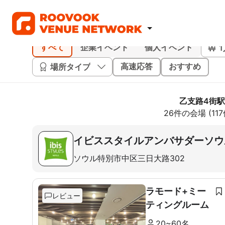
すべて
企業イベント
個人イベント
場所タイプ
高速応答
おすすめ
乙支路4街駅
26件の会場 (1
イビススタイルアンバサダーソウ
ソウル特別市中区三日大路302
ラモード+ミー
レビュー
ティングルーム
20~60名