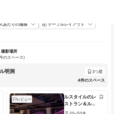
1人あたりの価格
テーブルレイアウト
 撮影場所
17件のスペース)
ル明洞
3つ星
4件のスペース
ルスタイルのレ
レビュー
ストラン＆ルー
フトップ
20~50名