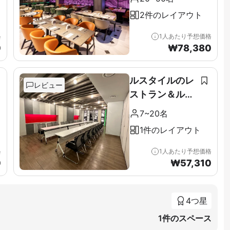
2件のレイアウト
格
1人あたり予想価格
0
₩
78,380
ルスタイルのレ
レビュー
ストラン＆ルー
フトップ
7~20名
1件のレイアウト
格
1人あたり予想価格
0
₩
57,310
4つ星
1件のスペース