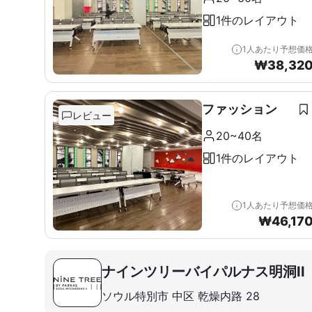
1件のレイアウト
1人あたり予想価
₩
38,32
ファッション
レビュー
20~40名
1件のレイアウト
1人あたり予想価
₩
46,17
ナインツリーバイパルナス明洞II
ソウル特別市 中区 乾燥内路 28