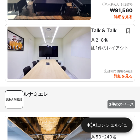
1人あたり予想価格
₩
91,560
詳細を見る
Talk & Talk
2~8名
1件のレイアウト
詳細で価格を確認
詳細を見る
ルナミエレ
3件のスペース
グランドボー
AIコンシェルジュ
ルルーム
50~240名