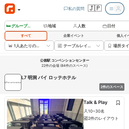
🇯🇵
私の質問
🛏️ グループルームを見る
地域
人数
日付
すべて
企業イベント
個人イ
1人あたりの価格
テーブルレイアウト
場所タ
公徳駅 コンベンションセンター
22件の会場 (84件のスペース)
L7 明洞 バイ ロッテホテル
2件のスペース
Talk & Play
10~30名
2件のレイアウト