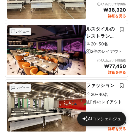
1人あたり予想価格
₩
38,320
詳細を見る
ルスタイルの
レビュー
レストラン＆
ルーフトップ
20~50名
2件のレイアウト
1人あたり予想価格
₩
77,450
詳細を見る
ファッション
レビュー
20~40名
1件のレイアウト
1人あたり予想価格
AIコンシェルジュ
₩
46,170
詳細を見る