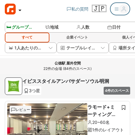
🇯🇵
私の質問
🛏️ グループルームを見る
地域
人数
日付
すべて
企業イベント
個人イ
1人あたりの価格
テーブルレイアウト
場所タ
公徳駅 屋外空間
22件の会場 (84件のスペース)
イビススタイルアンバサダーソウル明洞
3つ星
4件のスペース
ラモード+ミ
レビュー
ーティングル
ーム
20~60名
1件のレイアウト