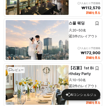
1人あたり予想価格
₩
112,570
詳細を見る
스몰 웨딩
20~50名
3件のレイアウト
1人あたり予想価格
₩
172,900
詳細を見る
【石宴】1st Bi
レビュー
rthday Party
10~50名
2件のレイアウト
1人あたり予想価格
AIコンシェルジュ
₩
137,680
詳細を見る