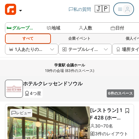
🇯🇵
私の質問
🛏️ グループルームを見る
地域
人数
日付
すべて
企業イベント
個人イ
1人あたりの価格
テーブルレイアウト
場所タ
学童駅 会議ホール
19件の会場 (83件のスペース)
ホテルクレッセンドソウル
4つ星
6件のスペース
[レストラン] 1
レビュー
F 428 (ホール
60席+ルーム1
30~70名
0席)
3件のレイアウト