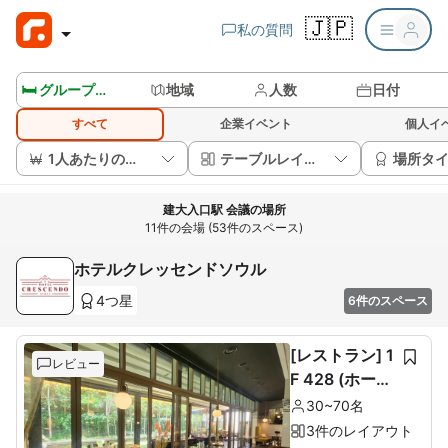
🇯🇵
私の質問
🛏️ グループルームを見る
地域
人数
日付
すべて
企業イベント
個人イ
1人あたりの価格
テーブルレイアウト
場所タ
建大入口駅 会議の場所
11件の会場 (53件のスペース)
ホテルクレッセンドソウル
4つ星
6件のスペース
[レストラン] 1
レビュー
F 428 (ホール
60席+ルーム1
30~70名
0席)
3件のレイアウト