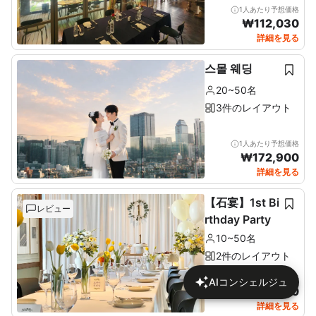
1人あたり予想価格
₩
112,030
詳細を見る
스몰 웨딩
20~50名
3件のレイアウト
1人あたり予想価格
₩
172,900
詳細を見る
【石宴】1st Bi
レビュー
rthday Party
10~50名
2件のレイアウト
1人あたり予想価格
AIコンシェルジュ
₩
137,680
詳細を見る