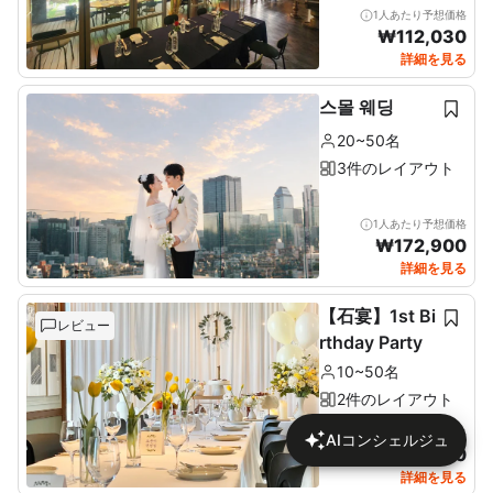
1人あたり予想価格
₩
112,030
詳細を見る
스몰 웨딩
20~50名
3件のレイアウト
1人あたり予想価格
₩
172,900
詳細を見る
【石宴】1st Bi
レビュー
rthday Party
10~50名
2件のレイアウト
1人あたり予想価格
AIコンシェルジュ
₩
137,680
詳細を見る