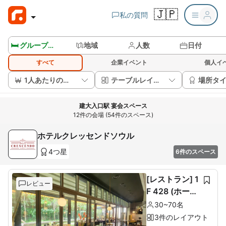
🇯🇵
私の質問
🛏️ グループルームを見る
地域
人数
日付
すべて
企業イベント
個人イ
1人あたりの価格
テーブルレイアウト
場所タ
建大入口駅 宴会スペース
12件の会場 (54件のスペース)
ホテルクレッセンドソウル
4つ星
6件のスペース
[レストラン] 1
レビュー
F 428 (ホール
60席+ルーム1
30~70名
0席)
3件のレイアウト