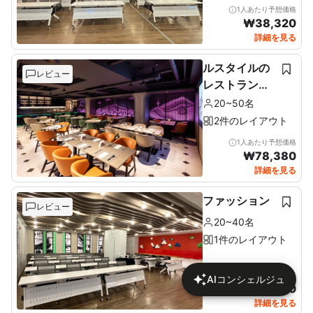
1人あたり予想価格
₩
38,320
詳細を見る
ルスタイルの
レビュー
レストラン＆
ルーフトップ
20~50名
2件のレイアウト
1人あたり予想価格
₩
78,380
詳細を見る
ファッション
レビュー
20~40名
1件のレイアウト
1人あたり予想価格
AIコンシェルジュ
₩
46,170
詳細を見る