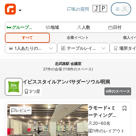
🇯🇵
私の質問
🛏️ グループルームを見る
地域
人数
日付
すべて
企業イベント
個人イ
1人あたりの価格
テーブルレイアウト
場所タ
忠武路駅 会議室
27件の会場 (118件のスペース)
イビススタイルアンバサダーソウル明洞
3つ星
4件のスペース
ラモード+ミ
レビュー
ーティングル
ーム
20~60名
1件のレイアウト