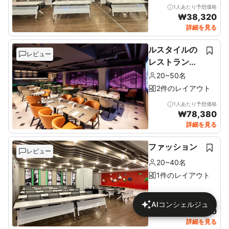
1人あたり予想価格
₩
38,320
詳細を見る
ルスタイルの
レビュー
レストラン＆
ルーフトップ
20~50名
2件のレイアウト
1人あたり予想価格
₩
78,380
詳細を見る
ファッション
レビュー
20~40名
1件のレイアウト
1人あたり予想価格
AIコンシェルジュ
₩
46,170
詳細を見る