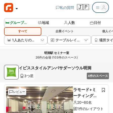
🇯🇵
私の質問
🛏️ グループルームを見る
地域
人数
日付
すべて
企業イベント
個人イ
1人あたりの価格
テーブルレイアウト
場所タ
明洞駅 セミナー室
26件の会場 (103件のスペース)
イビススタイルアンバサダーソウル明洞
3つ星
4件のスペース
ラモード+ミ
レビュー
ーティングル
ーム
20~60名
1件のレイアウト