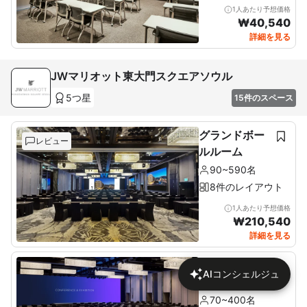
1人あたり予想価格
₩
40,540
詳細を見る
JWマリオット東大門スクエアソウル
5つ星
15件のスペース
グランドボー
レビュー
ルルーム
90~590名
8件のレイアウト
1人あたり予想価格
₩
210,540
詳細を見る
ボールルーム
AIコンシェルジュ
1+2
70~400名