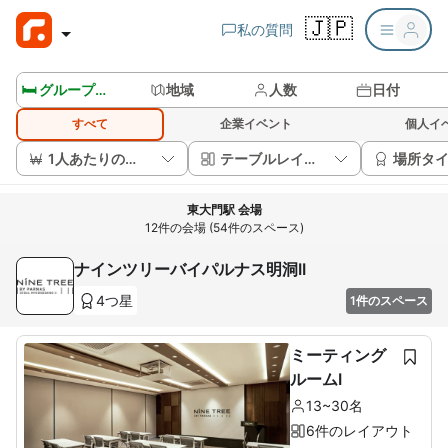
🇯🇵
私の質問
🛏️ グループルームを見る
地域
人数
日付
すべて
企業イベント
個人イ
1人あたりの価格
テーブルレイアウト
場所タ
東大門駅 会場
12件の会場 (54件のスペース)
ナインツリーバイパルナス明洞II
4つ星
1件のスペース
ミーティング
ルームI
13~30名
6件のレイアウト