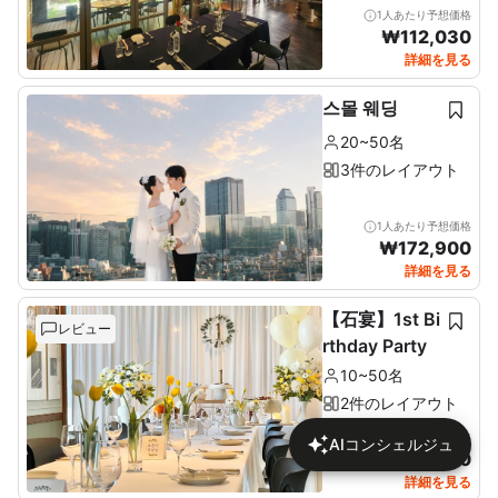
1人あたり予想価格
₩
112,030
詳細を見る
스몰 웨딩
20~50名
3件のレイアウト
1人あたり予想価格
₩
172,900
詳細を見る
【石宴】1st Bi
レビュー
rthday Party
10~50名
2件のレイアウト
1人あたり予想価格
AIコンシェルジュ
₩
137,680
詳細を見る