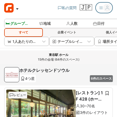
🇯🇵
私の質問
🛏️ グループルームを見る
地域
人数
日付
すべて
企業イベント
個人イ
1人あたりの価格
テーブルレイアウト
場所タ
東谷駅 ホール
15件の会場 (64件のスペース)
ホテルクレッセンドソウル
4つ星
6件のスペース
[レストラン] 1
レビュー
F 428 (ホール
60席+ルーム1
30~70名
0席)
3件のレイアウト