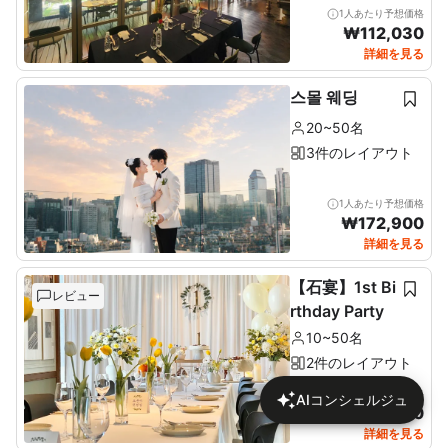
1人あたり予想価格
₩
112,030
詳細を見る
스몰 웨딩
20~50名
3件のレイアウト
1人あたり予想価格
₩
172,900
詳細を見る
【石宴】1st Bi
レビュー
rthday Party
10~50名
2件のレイアウト
1人あたり予想価格
AIコンシェルジュ
₩
137,680
詳細を見る