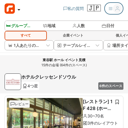
🇯🇵
私の質問
🛏️ グループルームを見る
地域
人数
日付
すべて
企業イベント
個人イ
1人あたりの価格
テーブルレイアウト
場所タ
東谷駅 ホール イベント見積
15件の会場 (64件のスペース)
ホテルクレッセンドソウル
4つ星
6件のスペース
[レストラン] 1
レビュー
F 428 (ホール
60席+ルーム1
30~70名
0席)
3件のレイアウト