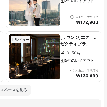
3件のレイアウト
格
1人あたり予想価格
0
₩
172,900
[ラウンジ]エグ
レビュー
ゼクティブラウ
ンジ＆テラス全
10~50名
階（11F）
5件のレイアウト
格
1人あたり予想価格
0
₩
130,690
のスペースを見る