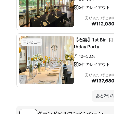
3件のレイアウト
1人あたり予想価
₩
112,03
【石宴】1st Bir
レビュー
thday Party
10~50名
2件のレイアウト
1人あたり予想価
₩
137,68
あと2件
グランドヒルコンベンション