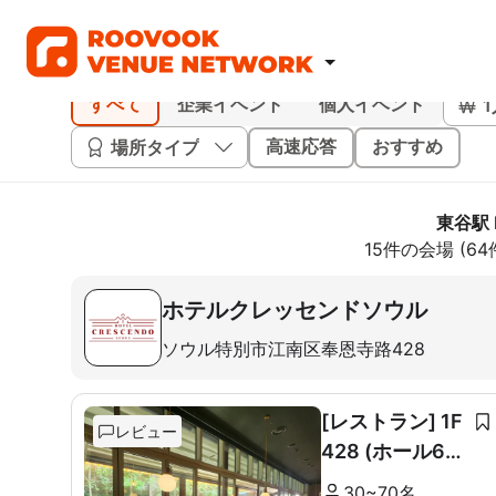
すべて
企業イベント
個人イベント
場所タイプ
高速応答
おすすめ
東谷駅 
15件の会場 (6
ホテルクレッセンドソウル
ソウル特別市江南区奉恩寺路428
[レストラン] 1F
レビュー
428 (ホール60
席+ルーム10席)
30~70名