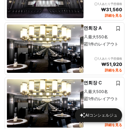
1人あたり予想価格
₩
31,560
詳細を見る
연회장 A
最大550名
1件のレイアウト
1人あたり予想価格
₩
51,920
詳細を見る
연회장 C
最大500名
1件のレイアウト
AIコンシェルジュ
詳細で価格を確認
詳細を見る