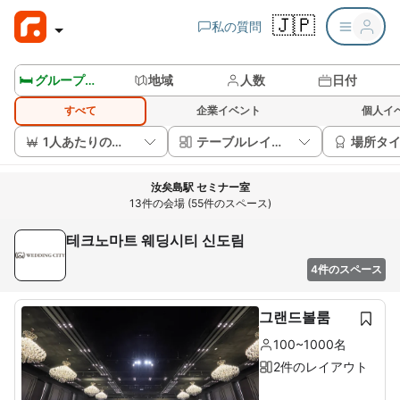
🇯🇵
私の質問
🛏️ グループルームを見る
地域
人数
日付
すべて
企業イベント
個人イ
1人あたりの価格
テーブルレイアウト
場所タ
汝矣島駅 セミナー室
13件の会場 (55件のスペース)
테크노마트 웨딩시티 신도림
4件のスペース
그랜드볼룸
100~1000名
2件のレイアウト