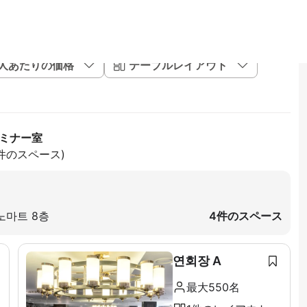
1人あたりの価格
テーブルレイアウト
セミナー室
5件のスペース)
노마트 8층
4件のスペース
연회장 A
最大550名