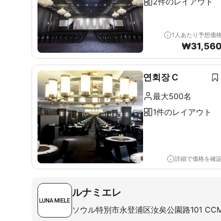
2件のレイアウト
1人あたり予想価
₩
31,56
연회장 C
最大500名
1件のレイアウト
詳細で価格を確
ルナミエレ
ソウル特別市永登浦区汝矣公園路101 CC