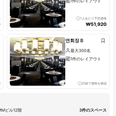
1件のレイアウト
格
1人あたり予想価格
0
₩
51,920
연회장 B
最大300名
1件のレイアウト
認
詳細で価格を確認
MMビル12階
3件のスペース