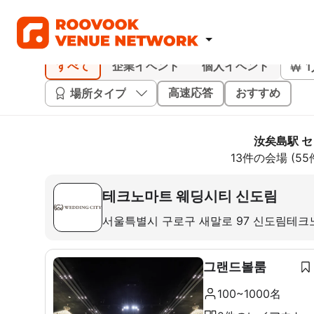
すべて
企業イベント
個人イベント
場所タイプ
高速応答
おすすめ
汝矣島駅 
13件の会場 (5
테크노마트 웨딩시티 신도림
서울특별시 구로구 새말로 97 신도림테크
그랜드볼룸
100~1000名