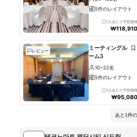
5件のレイアウト
1人あたり予想価
₩
118,91
ミーティングル
レビュー
ーム3
10~22名
5件のレイアウト
1人あたり予想価
₩
95,08
あと1件
테크노마트 웨딩시티 신도림