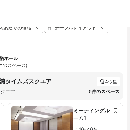
1人あたりの価格
テーブルレイアウト
会議ホール
5件のスペース)
浦タイムズスクエア
4つ星
スクエア
5件のスペース
ミーティングル
ーム1
10~40名