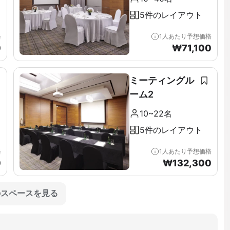
5件のレイアウト
格
1人あたり予想価格
0
₩
71,100
ミーティングル
ーム2
10~22名
5件のレイアウト
格
1人あたり予想価格
0
₩
132,300
のスペースを見る