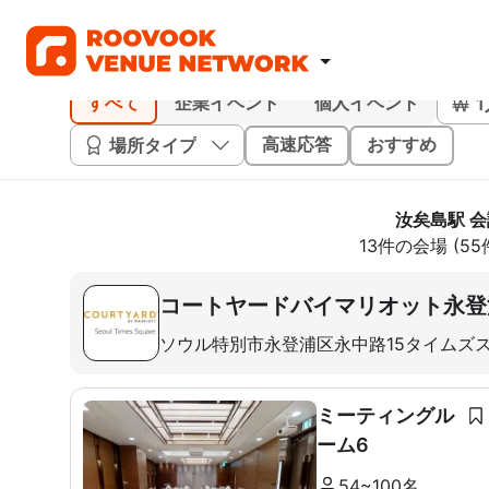
すべて
企業イベント
個人イベント
場所タイプ
高速応答
おすすめ
汝矣島駅 
13件の会場 (5
コートヤードバイマリオット永登
ソウル特別市永登浦区永中路15タイムズ
ミーティングル
ーム6
54~100名