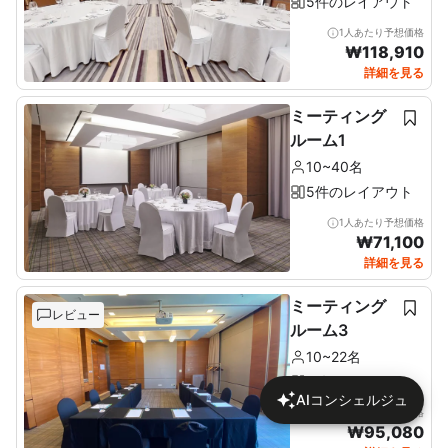
5件のレイアウト
1人あたり予想価格
₩
118,910
詳細を見る
ミーティング
ルーム1
10~40名
5件のレイアウト
1人あたり予想価格
₩
71,100
詳細を見る
ミーティング
レビュー
ルーム3
10~22名
5件のレイアウト
AIコンシェルジュ
1人あたり予想価格
₩
95,080