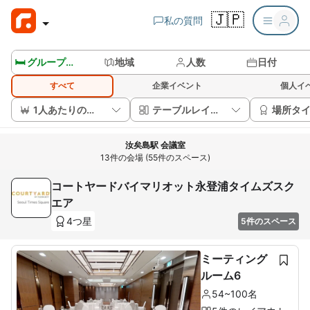
🇯🇵
私の質問
🛏️ グループルームを見る
地域
人数
日付
すべて
企業イベント
個人イ
1人あたりの価格
テーブルレイアウト
場所タ
汝矣島駅 会議室
13件の会場 (55件のスペース)
コートヤードバイマリオット永登浦タイムズスク
エア
4つ星
5件のスペース
ミーティング
ルーム6
54~100名