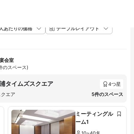
1人あたりの価格
テーブルレイアウト
 宴会室
5件のスペース)
浦タイムズスクエア
4つ星
スクエア
5件のスペース
ミーティングル
ーム1
10~40名