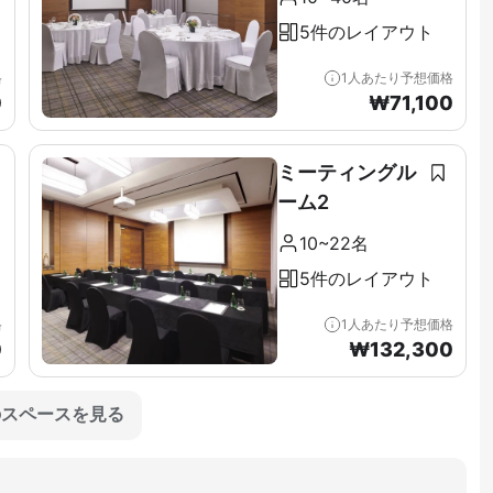
5件のレイアウト
格
1人あたり予想価格
0
₩
71,100
ミーティングル
ーム2
10~22名
5件のレイアウト
格
1人あたり予想価格
0
₩
132,300
のスペースを見る