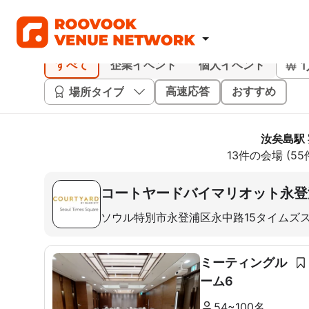
すべて
企業イベント
個人イベント
場所タイプ
高速応答
おすすめ
汝矣島駅
13件の会場 (5
コートヤードバイマリオット永登
ソウル特別市永登浦区永中路15タイムズ
ミーティングル
ーム6
54~100名