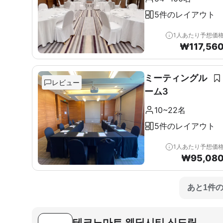
5件のレイアウト
1人あたり予想価
₩
117,56
ミーティングル
レビュー
ーム3
10~22名
5件のレイアウト
1人あたり予想価
₩
95,08
あと1件
테크노마트 웨딩시티 신도림