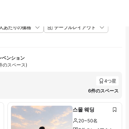
1人あたりの価格
テーブルレイアウト
ンベンション
5件のスペース)
4つ星
6件のスペース
스몰 웨딩
20~50名