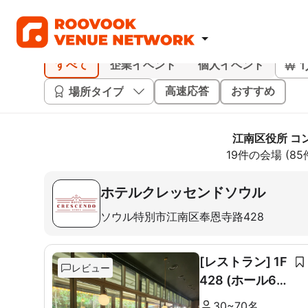
すべて
企業イベント
個人イベント
場所タイプ
高速応答
おすすめ
江南区役所 コ
19件の会場 (8
ホテルクレッセンドソウル
ソウル特別市江南区奉恩寺路428
[レストラン] 1F
レビュー
428 (ホール60
席+ルーム10席)
30~70名