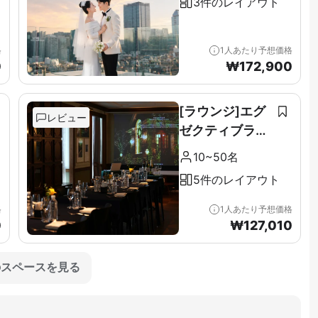
3件のレイアウト
格
1人あたり予想価格
0
₩
172,900
[ラウンジ]エグ
レビュー
ゼクティブラウ
ンジ＆テラス全
10~50名
階（11F）
5件のレイアウト
格
1人あたり予想価格
0
₩
127,010
のスペースを見る