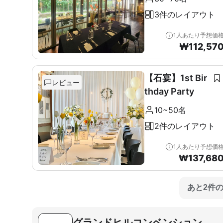
3件のレイアウト
1人あたり予想価
₩
112,57
【石宴】1st Bir
レビュー
thday Party
10~50名
2件のレイアウト
1人あたり予想価
₩
137,68
あと2件
グランドヒルコンベンション