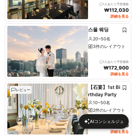
1人あたり予想価格
₩
112,030
詳細を見る
스몰 웨딩
20~50名
3件のレイアウト
1人あたり予想価格
₩
172,900
詳細を見る
【石宴】1st Bi
レビュー
rthday Party
10~50名
2件のレイアウト
1人あたり予想価格
AIコンシェルジュ
₩
137,680
詳細を見る