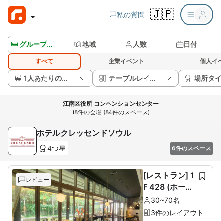
🇯🇵
私の質問
🛏️ グループルームを見る
地域
人数
日付
すべて
企業イベント
個人イ
1人あたりの価格
テーブルレイアウト
場所タ
江南区役所 コンベンションセンター
18件の会場 (84件のスペース)
ホテルクレッセンドソウル
4つ星
6件のスペース
[レストラン] 1
レビュー
F 428 (ホール
60席+ルーム1
30~70名
0席)
3件のレイアウト