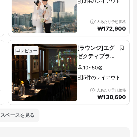
3件のレイアウト
格
1人あたり予想価格
0
₩
172,900
[ラウンジ]エグ
レビュー
ゼクティブラウ
ンジ＆テラス全
10~50名
階（11F）
5件のレイアウト
格
1人あたり予想価格
0
₩
130,690
のスペースを見る