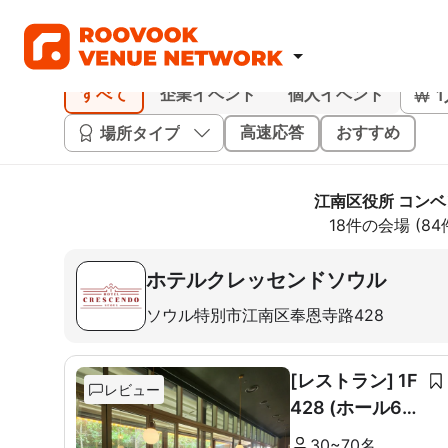
すべて
企業イベント
個人イベント
場所タイプ
高速応答
おすすめ
江南区役所 コン
18件の会場 (8
ホテルクレッセンドソウル
ソウル特別市江南区奉恩寺路428
[レストラン] 1F
レビュー
428 (ホール60
席+ルーム10席)
30~70名