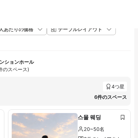
1人あたりの価格
テーブルレイアウト
ベンションホール
4件のスペース)
4つ星
6件のスペース
스몰 웨딩
20~50名