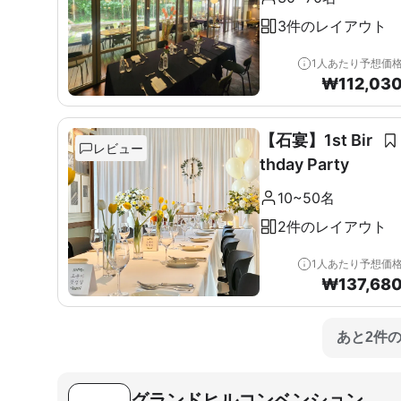
3件のレイアウト
1人あたり予想価
₩
112,03
【石宴】1st Bir
レビュー
thday Party
10~50名
2件のレイアウト
1人あたり予想価
₩
137,68
あと2件
グランドヒルコンベンション