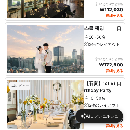
1人あたり予想価格
₩
112,030
詳細を見る
스몰 웨딩
20~50名
3件のレイアウト
1人あたり予想価格
₩
172,900
詳細を見る
【石宴】1st Bi
レビュー
rthday Party
10~50名
2件のレイアウト
1人あたり予想価格
AIコンシェルジュ
₩
137,680
詳細を見る