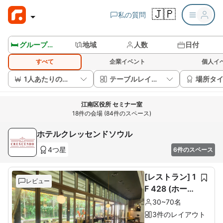
🇯🇵
私の質問
🛏️ グループルームを見る
地域
人数
日付
すべて
企業イベント
個人イ
1人あたりの価格
テーブルレイアウト
場所タ
江南区役所 セミナー室
18件の会場 (84件のスペース)
ホテルクレッセンドソウル
4つ星
6件のスペース
[レストラン] 1
レビュー
F 428 (ホール
60席+ルーム1
30~70名
0席)
3件のレイアウト