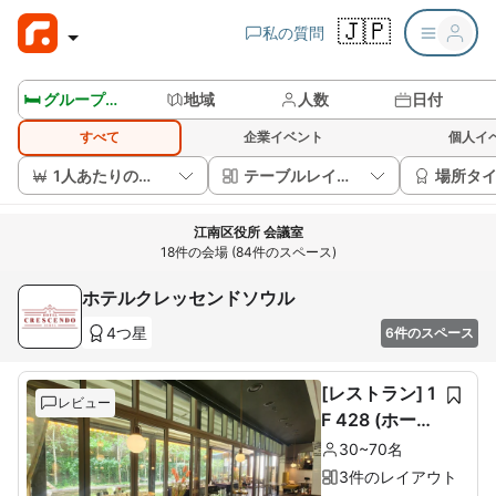
🇯🇵
私の質問
🛏️ グループルームを見る
地域
人数
日付
すべて
企業イベント
個人イ
1人あたりの価格
テーブルレイアウト
場所タ
江南区役所 会議室
18件の会場 (84件のスペース)
ホテルクレッセンドソウル
4つ星
6件のスペース
[レストラン] 1
レビュー
F 428 (ホール
60席+ルーム1
30~70名
0席)
3件のレイアウト