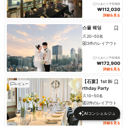
1人あたり予想価格
₩
112,030
詳細を見る
스몰 웨딩
20~50名
3件のレイアウト
1人あたり予想価格
₩
172,900
詳細を見る
【石宴】1st Bi
レビュー
rthday Party
10~50名
2件のレイアウト
1人あたり予想価格
AIコンシェルジュ
₩
137,680
詳細を見る