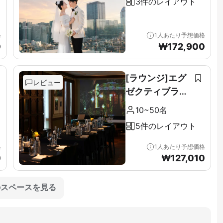
3件のレイアウト
格
1人あたり予想価格
0
₩
172,900
[ラウンジ]エグ
レビュー
ゼクティブラウ
ンジ＆テラス全
10~50名
階（11F）
5件のレイアウト
格
1人あたり予想価格
0
₩
127,010
のスペースを見る