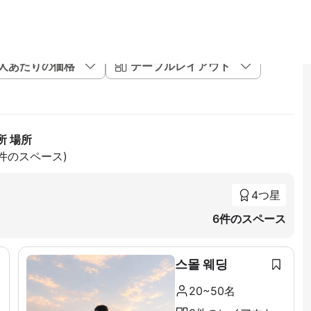
1人あたりの価格
テーブルレイアウト
所 場所
9件のスペース)
4つ星
6件のスペース
스몰 웨딩
20~50名