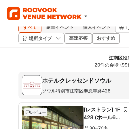
すべて
企業イベント
個人イベント
場所タイプ
高速応答
おすすめ
江南区役
20件の会場 (9
ホテルクレッセンドソウル
ソウル特別市江南区奉恩寺路428
[レストラン] 1F
レビュー
428 (ホール60
席+ルーム10席)
30~70名