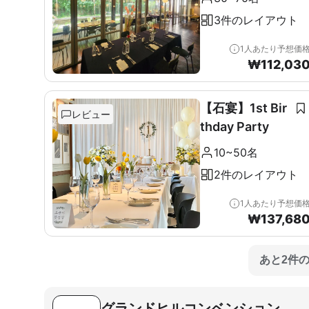
3件のレイアウト
1人あたり予想価
₩
112,03
【石宴】1st Bir
レビュー
thday Party
10~50名
2件のレイアウト
1人あたり予想価
₩
137,68
あと2件
グランドヒルコンベンション