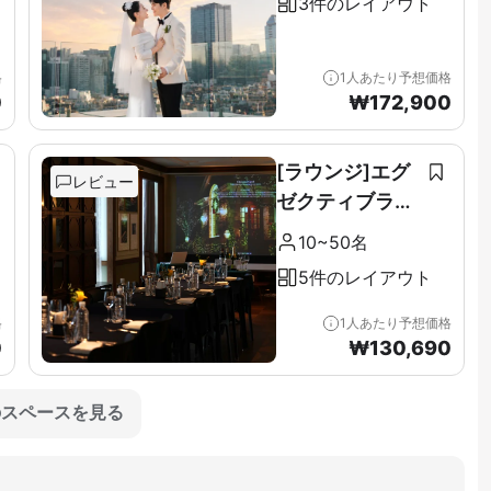
3件のレイアウト
格
1人あたり予想価格
0
₩
172,900
[ラウンジ]エグ
レビュー
ゼクティブラウ
ンジ＆テラス全
10~50名
階（11F）
5件のレイアウト
格
1人あたり予想価格
0
₩
130,690
のスペースを見る