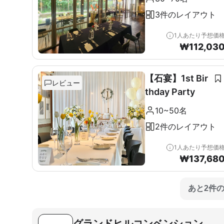
3件のレイアウト
1人あたり予想価
₩
112,03
【石宴】1st Bir
レビュー
thday Party
10~50名
2件のレイアウト
1人あたり予想価
₩
137,68
あと2件
グランドヒルコンベンション