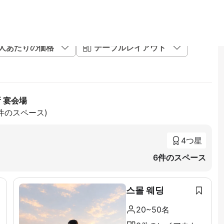
1人あたりの価格
テーブルレイアウト
 宴会場
4件のスペース)
4つ星
6件のスペース
스몰 웨딩
20~50名