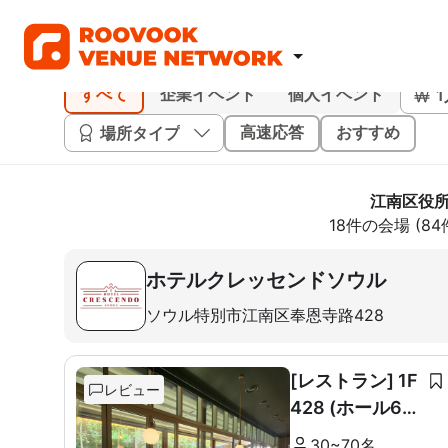
すべて
企業イベント
個人イベント
場所タイプ
高速応答
おすすめ
江南区役所
18件の会場 (8
ホテルクレッセンドソウル
ソウル特別市江南区奉恩寺路428
[レストラン] 1F
レビュー
428 (ホール60
席+ルーム10席)
30~70名