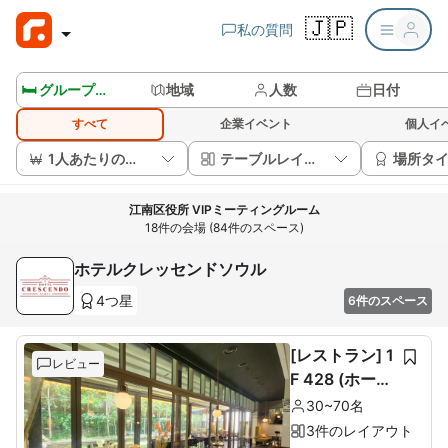
🇯🇵
私の質問
🛏️ グループルームを見る
地域
人数
日付
すべて
企業イベント
個人イ
1人あたりの価格
テーブルレイアウト
場所タ
江南区役所 VIPミーティングルーム
18件の会場 (84件のスペース)
ホテルクレッセンドソウル
4つ星
6件のスペース
[レストラン] 1
レビュー
F 428 (ホール
60席+ルーム1
30~70名
0席)
3件のレイアウト