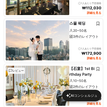
1人あたり予想価格
₩
112,030
詳細を見る
스몰 웨딩
20~50名
3件のレイアウト
1人あたり予想価格
₩
172,900
詳細を見る
【石宴】1st Bi
レビュー
rthday Party
10~50名
2件のレイアウト
1人あたり予想価格
AIコンシェルジュ
₩
137,680
詳細を見る