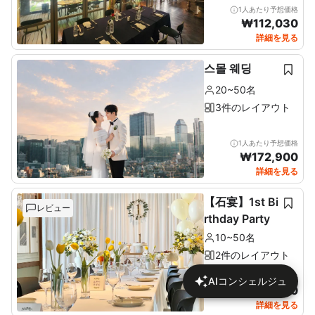
1人あたり予想価格
₩
112,030
詳細を見る
스몰 웨딩
20~50名
3件のレイアウト
1人あたり予想価格
₩
172,900
詳細を見る
【石宴】1st Bi
レビュー
rthday Party
10~50名
2件のレイアウト
1人あたり予想価格
AIコンシェルジュ
₩
137,680
詳細を見る