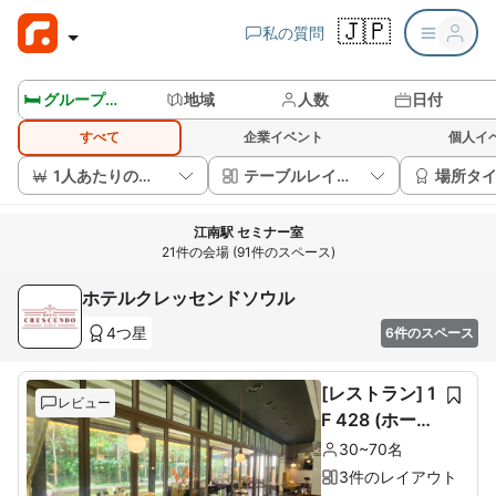
🇯🇵
私の質問
🛏️ グループルームを見る
地域
人数
日付
すべて
企業イベント
個人イ
1人あたりの価格
テーブルレイアウト
場所タ
江南駅 セミナー室
21件の会場 (91件のスペース)
ホテルクレッセンドソウル
4つ星
6件のスペース
[レストラン] 1
レビュー
F 428 (ホール
60席+ルーム1
30~70名
0席)
3件のレイアウト