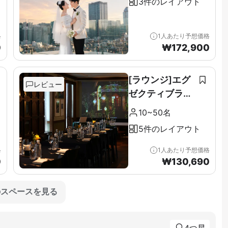
3件のレイアウト
格
1人あたり予想価格
0
₩
172,900
[ラウンジ]エグ
レビュー
ゼクティブラウ
ンジ＆テラス全
10~50名
階（11F）
5件のレイアウト
格
1人あたり予想価格
0
₩
130,690
のスペースを見る