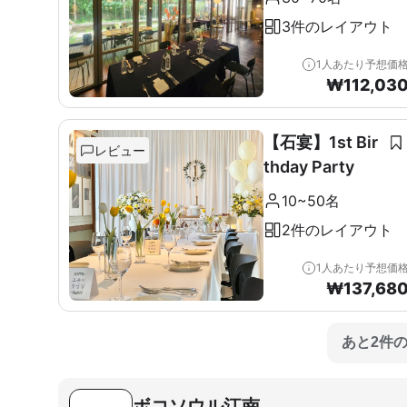
3件のレイアウト
1人あたり予想価
₩
112,03
【石宴】1st Bir
レビュー
thday Party
10~50名
2件のレイアウト
1人あたり予想価
₩
137,68
あと2件
ボコソウル江南