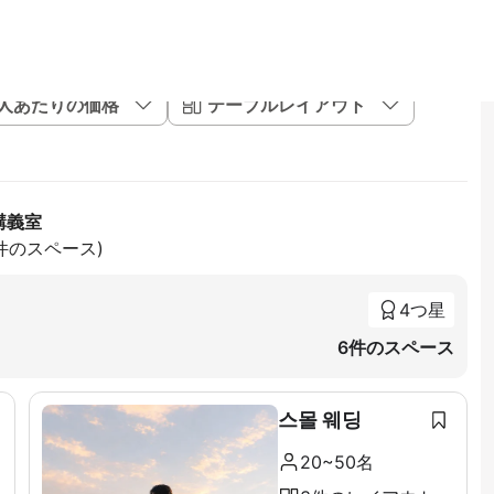
1人あたりの価格
テーブルレイアウト
講義室
1件のスペース)
4つ星
6件のスペース
스몰 웨딩
20~50名