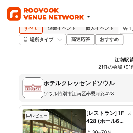
すべて
企業イベント
個人イベント
場所タイプ
高速応答
おすすめ
江南駅 
21件の会場 (9
ホテルクレッセンドソウル
ソウル特別市江南区奉恩寺路428
[レストラン] 1F
レビュー
428 (ホール60
席+ルーム10席)
30~70名