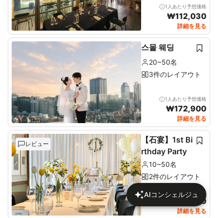
1人あたり予想価格
₩
112,030
詳細を見る
스몰 웨딩
20~50名
3件のレイアウト
1人あたり予想価格
₩
172,900
詳細を見る
【石宴】1st Bi
レビュー
rthday Party
10~50名
2件のレイアウト
1人あたり予想価格
AIコンシェルジュ
₩
137,680
詳細を見る