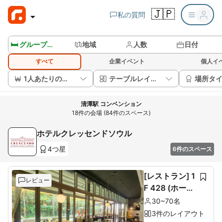
🇯🇵
私の質問
🛏️ グループルームを見る
地域
人数
日付
すべて
企業イベント
個人イ
1人あたりの価格
テーブルレイアウト
場所タ
清潭駅 コンベンション
18件の会場 (84件のスペース)
ホテルクレッセンドソウル
4つ星
6件のスペース
[レストラン] 1
レビュー
F 428 (ホール
60席+ルーム1
30~70名
0席)
3件のレイアウト