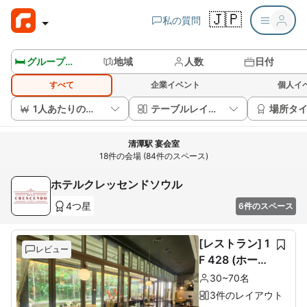
🇯🇵
私の質問
🛏️ グループルームを見る
地域
人数
日付
すべて
企業イベント
個人イ
1人あたりの価格
テーブルレイアウト
場所タ
清潭駅 宴会室
18件の会場 (84件のスペース)
ホテルクレッセンドソウル
4つ星
6件のスペース
[レストラン] 1
レビュー
F 428 (ホール
60席+ルーム1
30~70名
0席)
3件のレイアウト