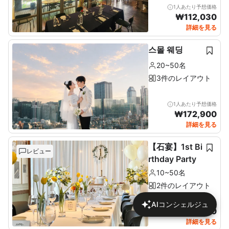
1人あたり予想価格
₩
112,030
詳細を見る
스몰 웨딩
20~50名
3件のレイアウト
1人あたり予想価格
₩
172,900
詳細を見る
【石宴】1st Bi
レビュー
rthday Party
10~50名
2件のレイアウト
1人あたり予想価格
AIコンシェルジュ
₩
137,680
詳細を見る