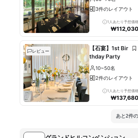
3件のレイアウト
1人あたり予想価
₩
112,03
【石宴】1st Bir
レビュー
thday Party
10~50名
2件のレイアウト
1人あたり予想価
₩
137,68
あと2件
グランドヒルコンベンション