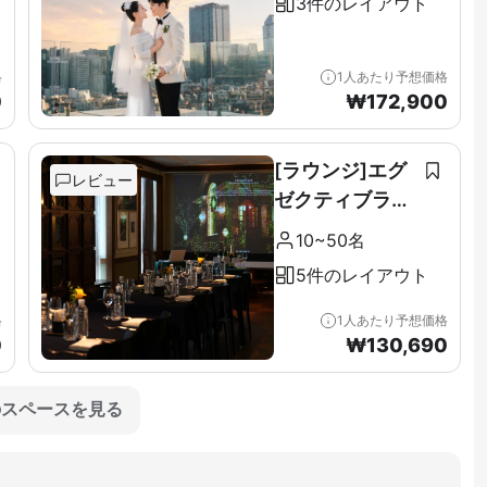
3件のレイアウト
格
1人あたり予想価格
0
₩
172,900
[ラウンジ]エグ
レビュー
ゼクティブラウ
ンジ＆テラス全
10~50名
階（11F）
5件のレイアウト
格
1人あたり予想価格
0
₩
130,690
のスペースを見る