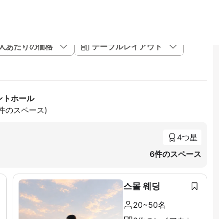
1人あたりの価格
テーブルレイアウト
ントホール
6件のスペース)
4つ星
6件のスペース
스몰 웨딩
20~50名