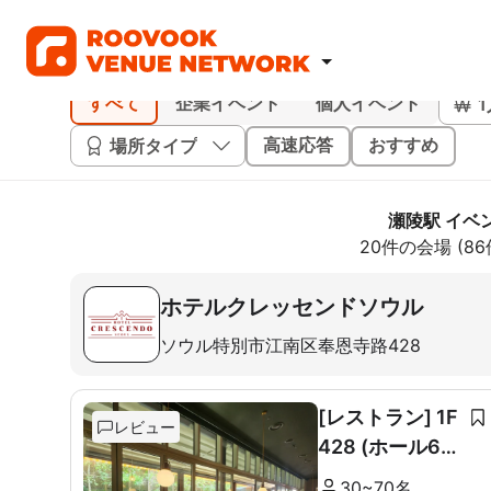
すべて
企業イベント
個人イベント
場所タイプ
高速応答
おすすめ
瀬陵駅 イベ
20件の会場 (8
ホテルクレッセンドソウル
ソウル特別市江南区奉恩寺路428
[レストラン] 1F
レビュー
428 (ホール60
席+ルーム10席)
30~70名