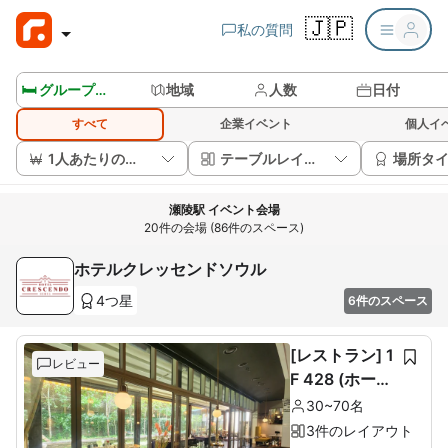
🇯🇵
私の質問
🛏️ グループルームを見る
地域
人数
日付
すべて
企業イベント
個人イ
1人あたりの価格
テーブルレイアウト
場所タ
瀬陵駅 イベント会場
20件の会場 (86件のスペース)
ホテルクレッセンドソウル
4つ星
6件のスペース
[レストラン] 1
レビュー
F 428 (ホール
60席+ルーム1
30~70名
0席)
3件のレイアウト