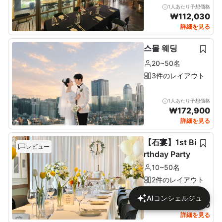
1人あたり予想価格
₩
112,030
詳細を見る
스몰 웨딩
20~50名
3件のレイアウト
1人あたり予想価格
₩
172,900
詳細を見る
【石宴】1st Bi
レビュー
rthday Party
10~50名
2件のレイアウト
1人あたり予想価格
AIコンシェルジュ
₩
137,680
詳細を見る