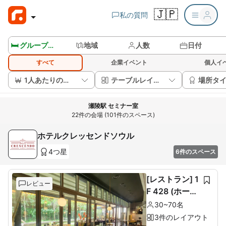
🇯🇵
私の質問
🛏️ グループルームを見る
地域
人数
日付
すべて
企業イベント
個人イ
1人あたりの価格
テーブルレイアウト
場所タ
瀬陵駅 セミナー室
22件の会場 (101件のスペース)
ホテルクレッセンドソウル
4つ星
6件のスペース
[レストラン] 1
レビュー
F 428 (ホール
60席+ルーム1
30~70名
0席)
3件のレイアウト