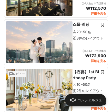
1人あたり予想価格
₩
112,570
詳細を見る
스몰 웨딩
20~50名
3件のレイアウト
1人あたり予想価格
₩
172,900
詳細を見る
【石宴】1st Bi
レビュー
rthday Party
10~50名
2件のレイアウト
1人あたり予想価格
AIコンシェルジュ
₩
137,680
詳細を見る