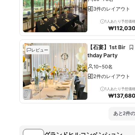
3件のレイアウト
1人あたり予想価
₩
112,03
【石宴】1st Bir
レビュー
thday Party
10~50名
2件のレイアウト
1人あたり予想価
₩
137,68
あと2件
グランドヒルコンベンション