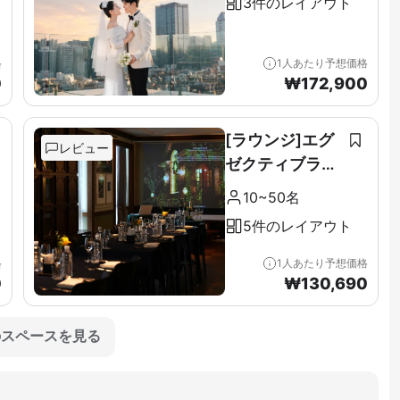
3件のレイアウト
格
1人あたり予想価格
0
₩
172,900
[ラウンジ]エグ
レビュー
ゼクティブラウ
ンジ＆テラス全
10~50名
階（11F）
5件のレイアウト
格
1人あたり予想価格
0
₩
130,690
のスペースを見る