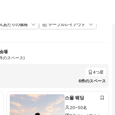
1人あたりの価格
テーブルレイアウト
 会場
6件のスペース)
4つ星
6件のスペース
스몰 웨딩
20~50名