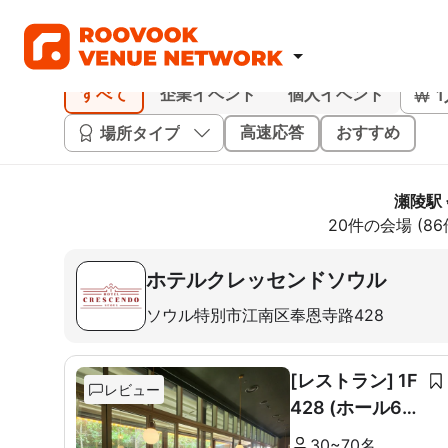
すべて
企業イベント
個人イベント
場所タイプ
高速応答
おすすめ
瀬陵駅
20件の会場 (8
ホテルクレッセンドソウル
ソウル特別市江南区奉恩寺路428
[レストラン] 1F
レビュー
428 (ホール60
席+ルーム10席)
30~70名